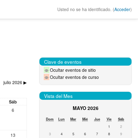
Usted no se ha identificado. (
Acceder
)
Clave de eventos
Ocultar eventos de sitio
Ocultar eventos de curso
julio 2026
▶︎
Vista del Mes
Sáb
MAYO 2026
6
Dom
Lun
Mar
Mié
Jue
Vie
Sáb
1
2
3
4
5
6
7
8
9
13