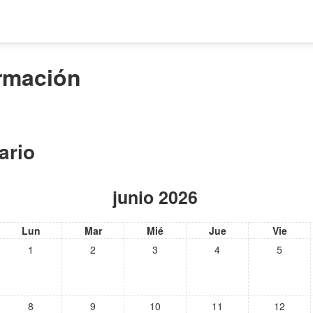
rmación
ario
junio 2026
Lun
Mar
Mié
Jue
Vie
1
2
3
4
5
8
9
10
11
12