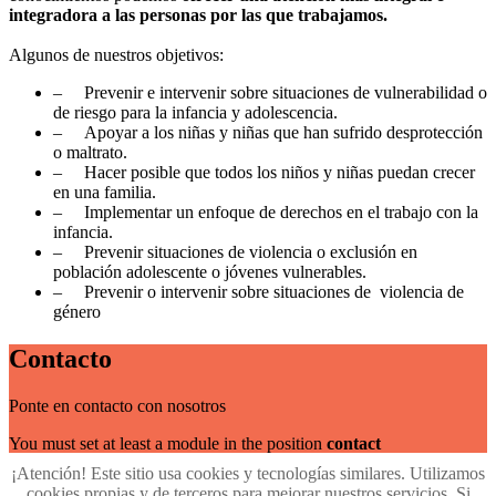
integradora a las personas por las que trabajamos.
Algunos de nuestros objetivos:
–
Prevenir e intervenir sobre situaciones de vulnerabilidad o
de riesgo para la infancia y adolescencia.
–
Apoyar a los niñas y niñas que han sufrido desprotección
o maltrato.
–
Hacer posible que todos los niños y niñas puedan crecer
en una familia.
–
Implementar un enfoque de derechos en el trabajo con la
infancia.
–
Prevenir situaciones de violencia o exclusión en
población adolescente o jóvenes vulnerables.
–
Prevenir o intervenir sobre situaciones de violencia de
género
Contacto
Ponte en contacto con nosotros
You must set at least a module in the position
contact
¡Atención! Este sitio usa cookies y tecnologías similares. Utilizamos
Proyectos
cookies propias y de terceros para mejorar nuestros servicios. Si